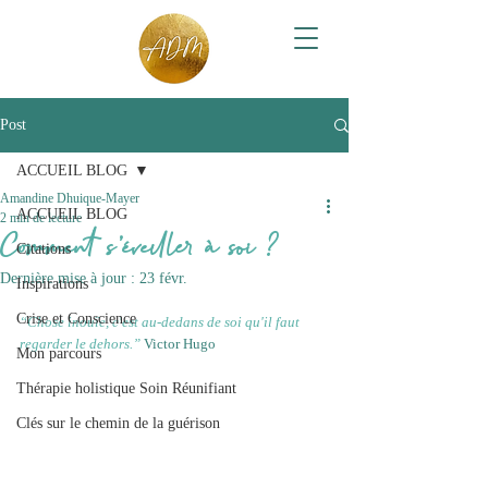
Post
ACCUEIL BLOG
Amandine Dhuique-Mayer
ACCUEIL BLOG
2 min de lecture
Comment s'éveiller à soi ?
Citations
Dernière mise à jour :
23 févr.
Inspirations
Crise et Conscience
“Chose inouïe, c'est au-dedans de soi qu'il faut 
regarder le dehors.”
Victor Hugo
Mon parcours
Thérapie holistique Soin Réunifiant
Clés sur le chemin de la guérison