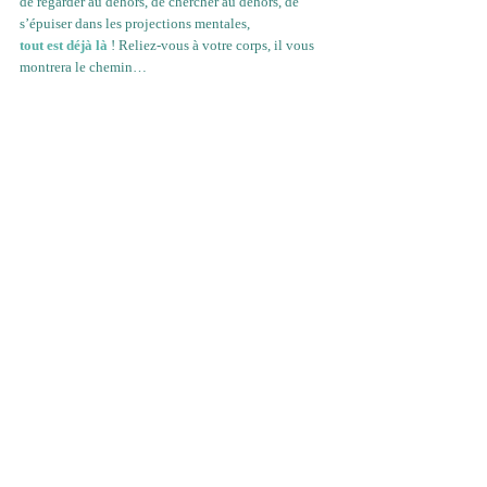
de regarder au dehors, de chercher au dehors, de 
s’épuiser dans les projections mentales, 
tout est déjà là
! Reliez-vous à votre corps, il vous 
montrera le chemin…