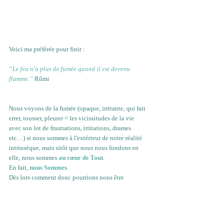
Voici ma préférée pour finir :
“Le feu n'a plus de fumée quand il est devenu 
flamme.”
Rûmi
Nous voyons de la fumée (opaque, irritante, qui fait 
errer, tousser, pleurer = les vicissitudes de la vie 
avec son lot de frustrations, irritations, drames 
etc…) si nous sommes à l'extérieur de notre réalité 
intrinsèque, mais sitôt que nous nous fondons en 
elle, nous sommes 
au cœur de Tout
. 
En fait,
nous Sommes
. 
Dès lors comment donc pourrions nous être 
incommodé par la fumée ? 
C'est la croyance en une séparation, due à notre 
identification au mental qui est la cause de toutes 
nos souffrances.