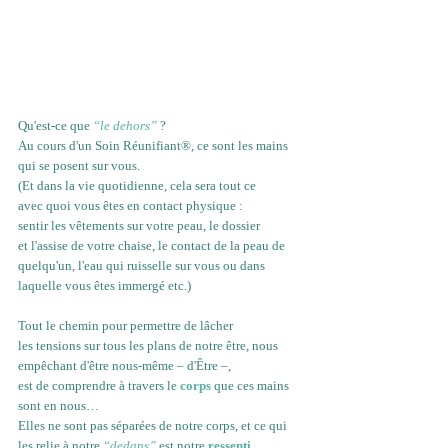
Qu'est-ce que 
“le dehors”
 ?
Au cours d'un Soin Réunifiant®, ce sont les mains 
qui se posent sur vous. 
(Et dans la vie quotidienne, cela sera tout ce 
avec quoi vous êtes en contact physique : 
sentir les vêtements sur votre peau, le dossier 
et l'assise de votre chaise, le contact de la peau de 
quelqu'un, l'eau qui ruisselle sur vous ou dans 
laquelle vous êtes immergé etc.)
Tout le chemin pour permettre de lâcher 
les tensions sur tous les plans de notre être, nous 
empêchant d'être nous-même – d'Être –, 
est de comprendre à travers le 
corps
que ces mains 
sont en nous… 
Elles ne sont pas séparées de notre corps, et ce qui 
les relie à notre 
“dedans”
 est notre 
ressenti