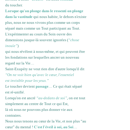
du toucher. 
Lorsque qu'on plonge dans le ressenti on plonge 
dans la 
vastitude
qui nous habite, le dehors n'existe 
plus, nous ne nous vivons plus comme un corps 
séparé mais comme un Tout participant au Tout. 
L'expérimenter au cours du Soin ouvre des 
dimensions jusque-là souvent ignorées (
“chose 
inouïe”
) 
qui nous révèlent à nous-même, et qui peuvent être 
les fondations sur lesquelles ancrer un nouveau 
regard sur la Vie… 
Saint-Exupéry ne veut rien dire d'autre lorsqu'il dit 
“On ne voit bien qu'avec le cœur, l'essentiel 
est invisible pour les yeux.”
Le toucher devient 
passage
…
 Ce qui était séparé 
est ré-unifié.
Lorsqu'on est ancré 
“au-dedans de soi”
, on est tout 
simplement au centre de Tout ce qui Est, 
là où nous ne pouvons plus donner vie aux 
contraires. 
Nous nous tenons au cœur de la Vie, et non plus “au 
cœur” du mental ! 
C'est l'éveil à soi, au Soi
…