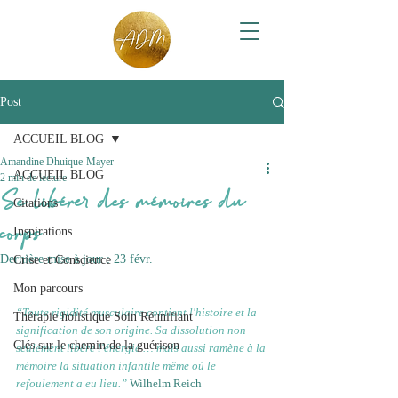
Post
ACCUEIL BLOG
Amandine Dhuique-Mayer
ACCUEIL BLOG
2 min de lecture
Se libérer des mémoires du
Citations
corps
Inspirations
Dernière mise à jour :
23 févr.
Crise et Conscience
Mon parcours
“Toute rigidité musculaire contient l'histoire et la 
Thérapie holistique Soin Réunifiant
signification de son origine. Sa dissolution non 
Clés sur le chemin de la guérison
seulement libère l'énergie … mais aussi ramène à la 
mémoire la situation infantile même où le 
refoulement a eu lieu.” 
Wilhelm Reich