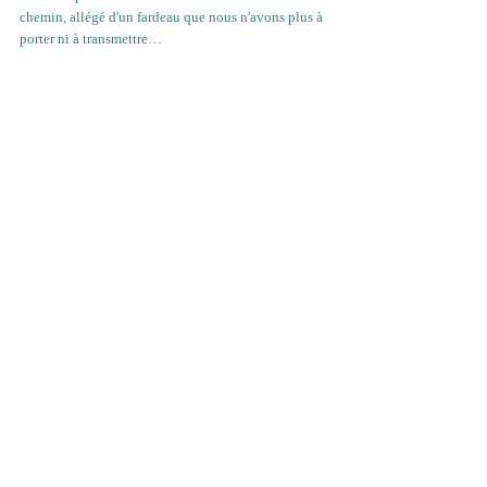
chemin, allégé d'un fardeau que nous n'avons plus à 
porter ni à transmettre…
Présence
Conscience
Les sensations
Mental
Mémoires du corps
Transgénérationnel
Psychogénéalogie
Thérapie holistique Soin Réunifiant
Posts récents
Voir tout