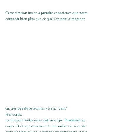
Cette citation invite à prendre conscience que notre 
corps est bien plus que ce que l'on peut s'imaginer, 
car très peu de personnes vivent “dans” 
leur corps.
La plupart d'entre nous 
ont
 un corps. 
Possèdent
 un 
corps. Et c'est précisément le fait-même de vivre de 
cette manière qui nous éloigne de notre corps, nous 