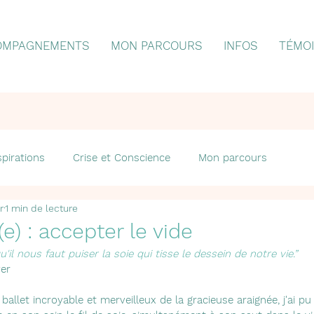
OMPAGNEMENTS
MON PARCOURS
INFOS
TÉMO
spirations
Crise et Conscience
Mon parcours
r
1 min de lecture
ant
Clés sur le chemin de la guérison
(e) : accepter le vide
'il nous faut puiser la soie qui tisse le dessein de notre vie.”
er
ballet incroyable et merveilleux de la gracieuse araignée, j'ai p