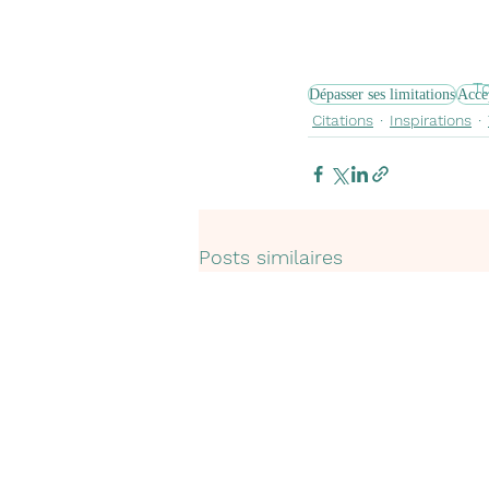
T
Dépasser ses limitations
Acce
Citations
Inspirations
Posts similaires