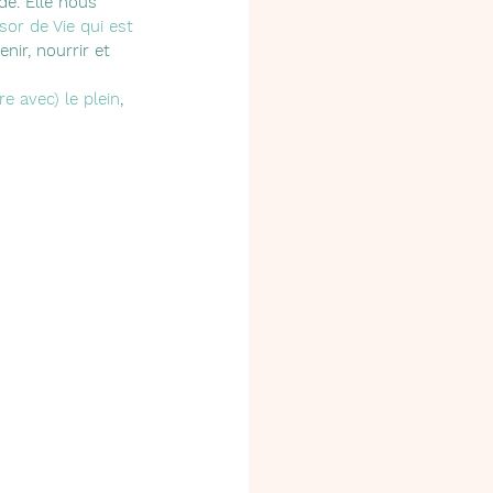
de. Elle nous 
sor de Vie qui est 
ir, nourrir et 
re avec) le plein
, 