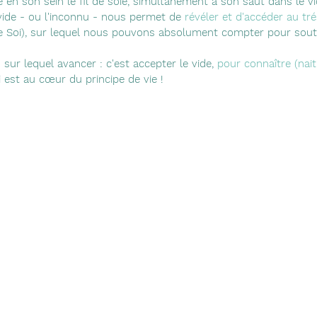
e en son sein le fil de soie, simultanément à son saut dans le vi
vide - ou l'inconnu - nous permet de 
révéler et d'accéder au tré
 de Soi), sur lequel nous pouvons absolument compter pour souten
e) sur lequel avancer : c'est accepter le vide, 
pour connaître (nait
i est au cœur du principe de vie !