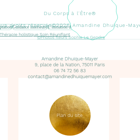
Du Corps à l'Être®
ous droits réservés
©2026
Amandine Dhuique-May
ptation
Guidance intérieure
L'initiation de la maladie
Thérapie holistique Soin Réunifiant
©Photos fleurs Sophie Le Gendre
Amandine Dhuique-Mayer
9, place de la Nation, 75011 Paris
06 74 72 56 83
contact@amandinedhuiquemayer.com
Plan du site