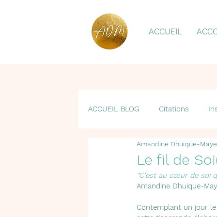
ACCUEIL
ACC
ACCUEIL BLOG
Citations
In
Amandine Dhuique-Maye
Thérapie holistique Soin Réunifi
Le fil de Soi
“C'est au cœur de soi qu
Amandine Dhuique-May
Contemplant un jour le 